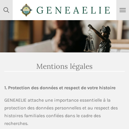
G E N E A E L I E
Passer
au
contenu
principal
Mentions légales
1. Protection des données et respect de votre histoire
GENEAELIE attache une importance essentielle à la
protection des données personnelles et au respect des
histoires familiales confiées dans le cadre des
recherches.