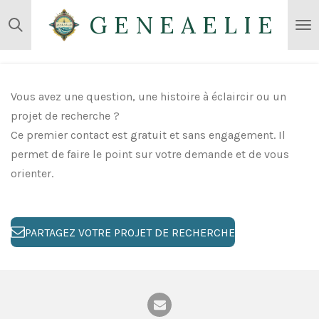
G E N E A E L I E
Passer
au
contenu
principal
Vous avez une question, une histoire à éclaircir ou un
projet de recherche ?
Ce premier contact est gratuit et sans engagement. Il
permet de faire le point sur votre demande et de vous
orienter.
PARTAGEZ VOTRE PROJET DE RECHERCHE